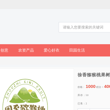
技创意
农资产品
爱心好衣
田园生活
徐香猕猴桃果树
1000
40
价格：
积分 +
库存：50
已售：2