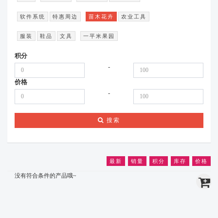
软件系统
特惠周边
苗木花卉
农业工具
服装
鞋品
文具
一平米果园
积分
-
价格
-
搜索
最新
销量
积分
库存
价格
没有符合条件的产品哦~