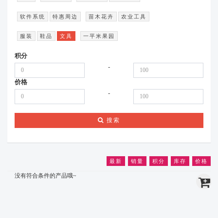
软件系统
特惠周边
苗木花卉
农业工具
服装
鞋品
文具
一平米果园
积分
-
价格
-
搜索
最新
销量
积分
库存
价格
没有符合条件的产品哦~