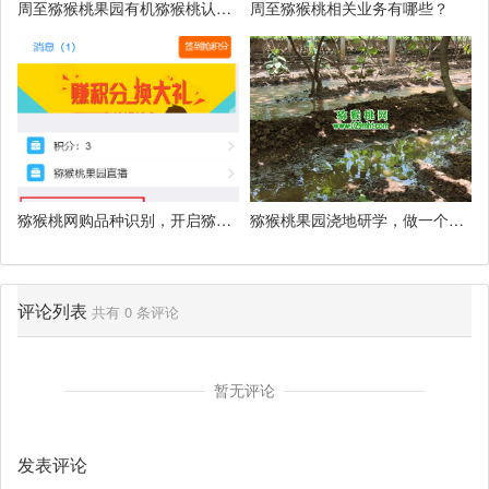
周至猕猴桃果园有机猕猴桃认领
周至猕猴桃相关业务有哪些？
活动
猕猴桃网购品种识别，开启猕猴
猕猴桃果园浇地研学，做一个小
桃行业智能ai识别
小猕猴桃专家
评论列表
共有
0
条评论
暂无评论
发表评论