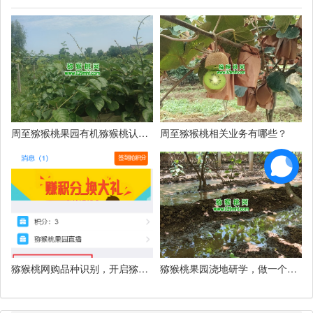
周至猕猴桃果园有机猕猴桃认领
周至猕猴桃相关业务有哪些？
活动
猕猴桃网购品种识别，开启猕猴
猕猴桃果园浇地研学，做一个小
桃行业智能ai识别
小猕猴桃专家