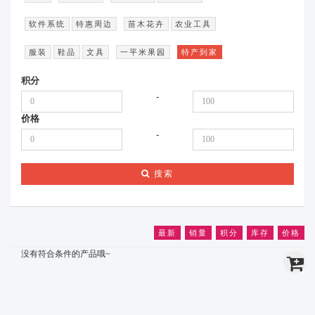
软件系统
特惠周边
苗木花卉
农业工具
服装
鞋品
文具
一平米果园
特产到家
积分
-
价格
-
搜索
最新
销量
积分
库存
价格
没有符合条件的产品哦~