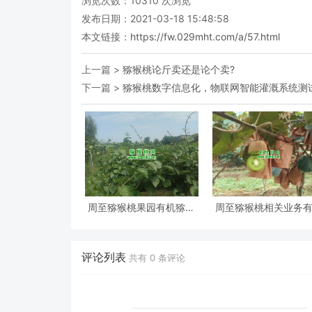
浏览次数：
10310
次浏览
发布日期：2021-03-18 15:48:58
本文链接：
https://fw.029mht.com/a/57.html
上一篇 >
猕猴桃论斤卖还是论个卖?
下一篇 >
猕猴桃数字信息化，物联网智能灌溉系统测
周至猕猴桃果园有机猕猴
周至猕猴桃相关业务
桃认领活动
些？
评论列表
共有
0
条评论