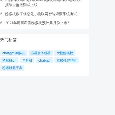
据综合监控测试上线
5
猕猴桃数字信息化，物联网智能灌溉系统测试1
6
2021年周至翠香猕猴桃预计几月份上市?
热门标签
chatgpt猕猴桃
温湿度传感器
大棚猕猴桃
猕猴桃ph
单片机
chatgpt
猕猴桃智能柜
猕猴桃元宇宙