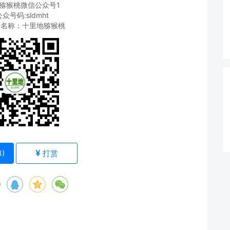
猕猴桃微信公众号1
众号码:sldmht
号名称：十里地猕猴桃
3
)
打赏