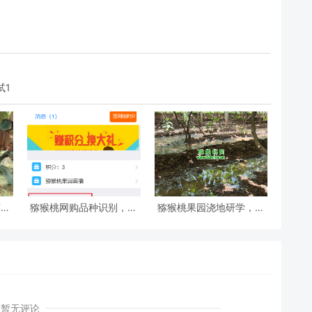
试1
有哪
猕猴桃网购品种识别，开
猕猴桃果园浇地研学，做
启猕猴桃行业智能ai识别
一个小小猕猴桃专家
暂无评论