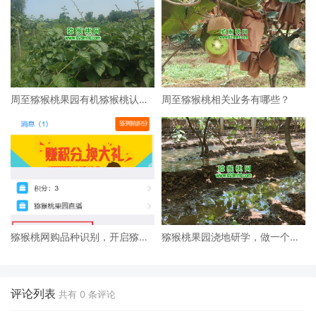
周至猕猴桃果园有机猕猴桃认领
周至猕猴桃相关业务有哪些？
活动
猕猴桃网购品种识别，开启猕猴
猕猴桃果园浇地研学，做一个小
桃行业智能ai识别
小猕猴桃专家
评论列表
共有
0
条评论