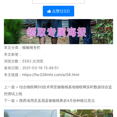
点赞(
232
)
本文分类：
猕猴桃专栏
本文标签：
浏览次数：
5562
次浏览
发布日期：2021-03-18 15:49:51
本文链接：
https://fw.029mht.com/a/58.html
上一篇 >
结合物联网5G技术周至猕猴桃基地物联网实时数据综合监
控测试上线
下一篇 >
陕西省周至县眉县猕猴桃果农4月份种植注意点